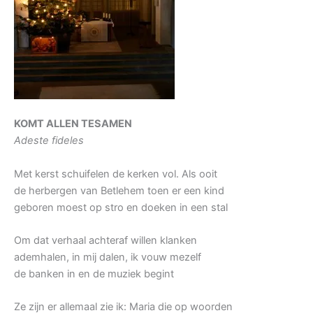
KOMT ALLEN TESAMEN
Adeste fideles
Met kerst schuifelen de kerken vol. Als ooit
de herbergen van Betlehem toen er een kind
geboren moest op stro en doeken in een stal
Om dat verhaal achteraf willen klanken
ademhalen, in mij dalen, ik vouw mezelf
de banken in en de muziek begint
Ze zijn er allemaal zie ik: Maria die op woorden