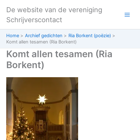
Ga
De website van de vereniging
naar
Schrijverscontact
de
inhoud
Home
Archief gedichten
Ria Borkent (poëzie)
Komt allen tesamen (Ria Borkent)
Komt allen tesamen (Ria
Borkent)